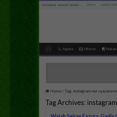
Home
Hantar Arti
SATURDAY , AUGUST 8 2026
Agama
Hiburan
Makan
Home
/
Tag:
instagram nur syazana mi
Tag Archives:
instagram
Wajah Seiras Fazura, Gadis C