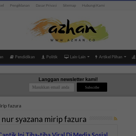
kel
Pengiklanan
Dasar Privasi
Sitemap
Hubungi Kami
an
Pendidikan
Politik
Lain-Lain
Artikel Plihan
Langgan newsletter kami!
rip fazura
 nur syazana mirip fazura
antik Ini Tiba-tiba Viral Di Media Sosial