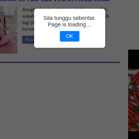
Anugerah tuhan. Itulah tuah jika memiliki
wajah seiras pelakon terkenal, lebih-lebih
Sila tunggu sebentar.
lagi jika wajah mirip pelakon cantik dan
Page is loading…
terkenal seperti Nur …
OK
Read More »