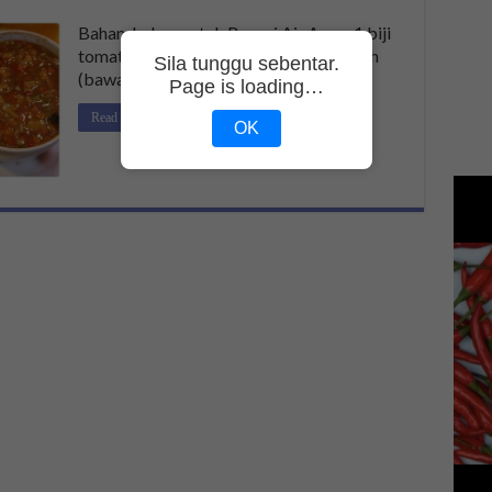
Bahan-bahan untuk Resepi Air Asam 1 biji
tomato dibelah dua 4 biji bawang merah
Sila tunggu sebentar.
(bawang kecil) 1 biji / satu …
Page is loading…
Read More »
OK