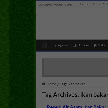
Home
Hantar Arti
SATURDAY , AUGUST 8 2026
Agama
Hiburan
Makan
Home
/
Tag:
ikan bakar
Tag Archives:
ikan baka
Resepi Air Asam Ikan Bakar