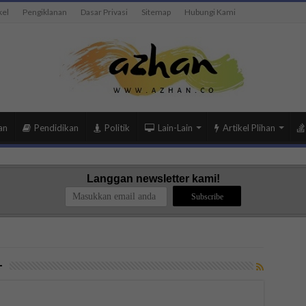
kel
Pengiklanan
Dasar Privasi
Sitemap
Hubungi Kami
an
Pendidikan
Politik
Lain-Lain
Artikel Plihan
Langgan newsletter kami!
r