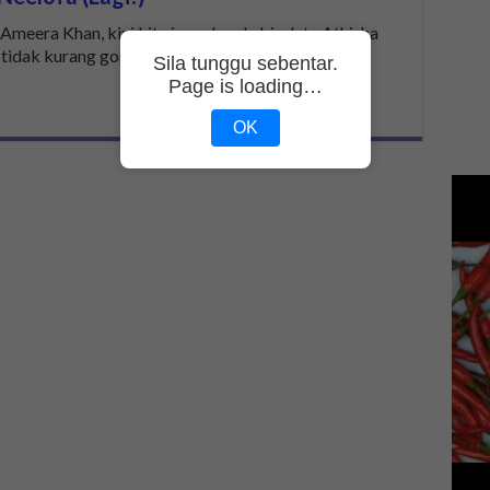
Ameera Khan, kini kita jenguk pula biodata Athisha
 tidak kurang gorgeous-nya. …
Sila tunggu sebentar.
Page is loading…
OK