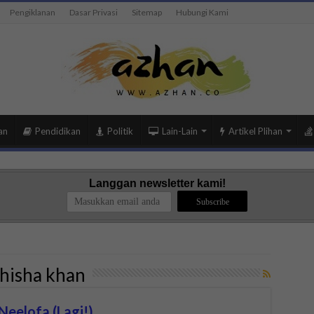
Pengiklanan
Dasar Privasi
Sitemap
Hubungi Kami
an
Pendidikan
Politik
Lain-Lain
Artikel Plihan
Langgan newsletter kami!
hisha khan
Neelofa (Lagi!)