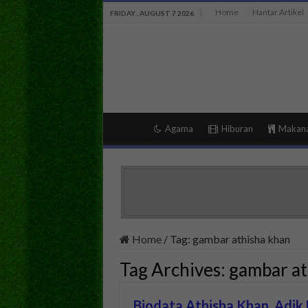
Home
Hantar Artikel
FRIDAY , AUGUST 7 2026
Agama
Hiburan
Makan
Home
/
Tag:
gambar athisha khan
Tag Archives:
gambar at
Biodata Athisha Khan, Adik 