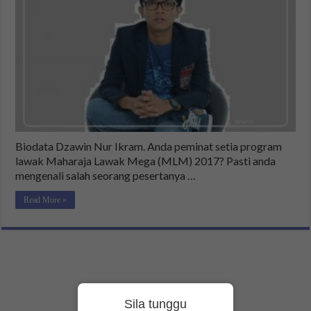
Biodata Dzawin Nur Ikram. Anda peminat setia program
lawak Maharaja Lawak Mega (MLM) 2017? Pasti anda
mengenali salah seorang pesertanya …
Read More »
Sila tunggu