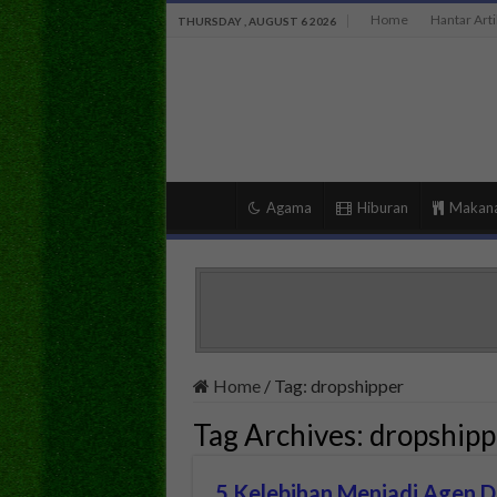
Home
Hantar Arti
THURSDAY , AUGUST 6 2026
Agama
Hiburan
Makan
Home
/
Tag:
dropshipper
Tag Archives:
dropshipp
5 Kelebihan Menjadi Agen D