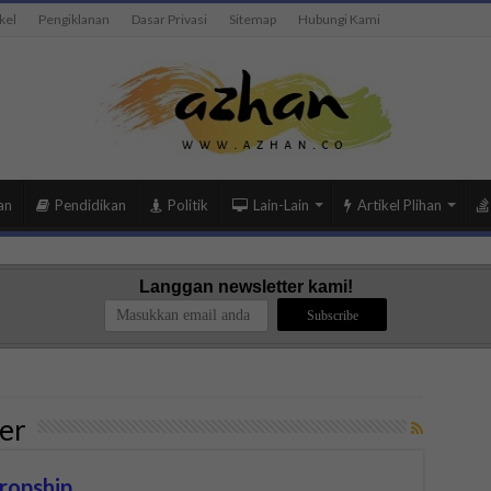
kel
Pengiklanan
Dasar Privasi
Sitemap
Hubungi Kami
an
Pendidikan
Politik
Lain-Lain
Artikel Plihan
Langgan newsletter kami!
er
ropship