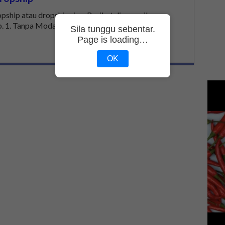
pship atau dropshipping. Berikut disenaraikan
p. 1. Tanpa Modal Besar Bisnes dropship …
Sila tunggu sebentar.
Page is loading…
OK