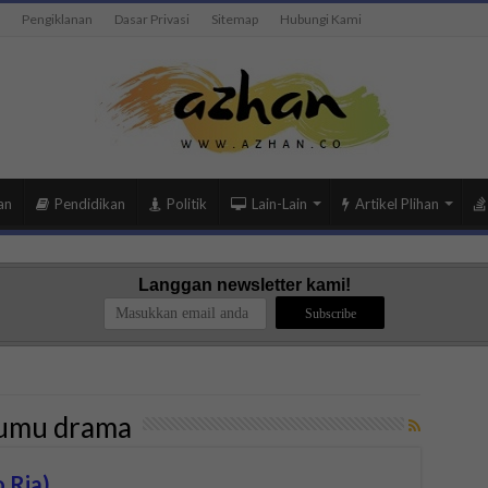
Pengiklanan
Dasar Privasi
Sitemap
Hubungi Kami
an
Pendidikan
Politik
Lain-Lain
Artikel Plihan
Langgan newsletter kami!
dumu drama
 Ria)