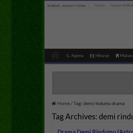
Home
Hantar Artikel
SUNDAY , AUGUST 9 2026
Agama
Hiburan
Makan
Home
/
Tag:
demi rindumu drama
Tag Archives:
demi rin
Drama Demi Rindumu (Astro