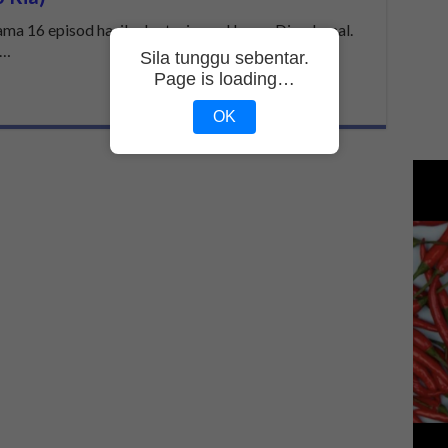
a 16 episod hasil adaptasi novel karya Diya Jamal.
 …
Sila tunggu sebentar.
Page is loading…
OK