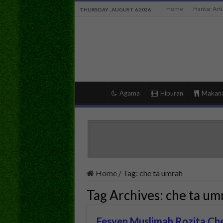
Home
Hantar Arti
THURSDAY , AUGUST 6 2026
Agama
Hiburan
Makan
Home
/
Tag:
che ta umrah
Tag Archives:
che ta um
Fesyen Muslimah Rozita C