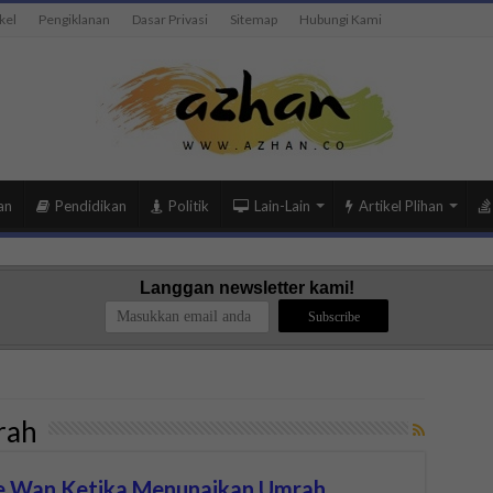
kel
Pengiklanan
Dasar Privasi
Sitemap
Hubungi Kami
an
Pendidikan
Politik
Lain-Lain
Artikel Plihan
Langgan newsletter kami!
rah
he Wan Ketika Menunaikan Umrah