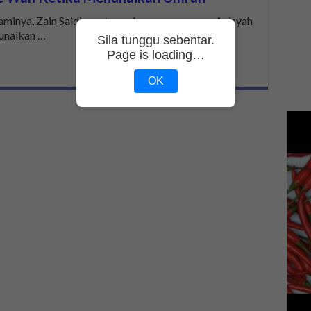
aminya, Zain Saidin serta anak perempuannya, Aaisyah
unaikan …
Sila tunggu sebentar.
Page is loading…
OK