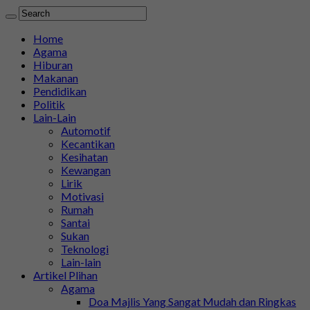
Home
Agama
Hiburan
Makanan
Pendidikan
Politik
Lain-Lain
Automotif
Kecantikan
Kesihatan
Kewangan
Lirik
Motivasi
Rumah
Santai
Sukan
Teknologi
Lain-lain
Artikel Plihan
Agama
Doa Majlis Yang Sangat Mudah dan Ringkas