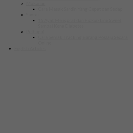
Makanan
Cara Masak Sardin Yang Cepat dan Sedap
Santai
15 Ayat Mengorat dan Pickup Line Sweet
Sampai Kena Diabetes
Pelbagai
Cara Semak Tracking Barang Poslaju Secara
Online
English Articles