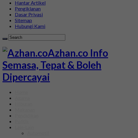
Hantar Artikel
Pengiklanan
Dasar Privasi
Sitemap
Hubungi Kami
Azhan.co Info
Semasa, Tepat & Boleh
Dipercayai
Home
Agama
Hiburan
Makanan
Pendidikan
Politik
Lain-Lain
Automotif