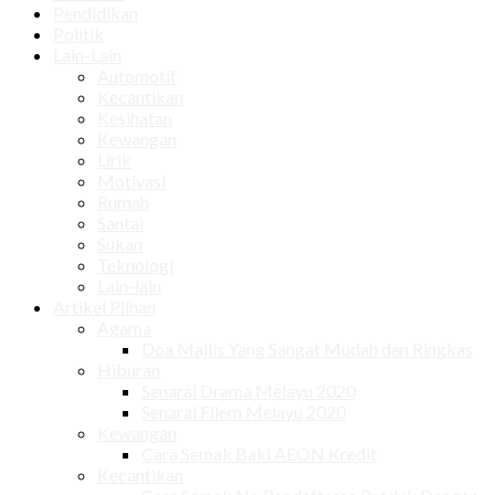
Pendidikan
Politik
Lain-Lain
Automotif
Kecantikan
Kesihatan
Kewangan
Lirik
Motivasi
Rumah
Santai
Sukan
Teknologi
Lain-lain
Artikel Plihan
Agama
Doa Majlis Yang Sangat Mudah dan Ringkas
Hiburan
Senarai Drama Melayu 2020
Senarai Filem Melayu 2020
Kewangan
Cara Semak Baki AEON Kredit
Kecantikan