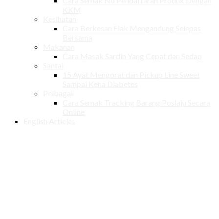
Cara Semak No Pendaftaran Produk Dengan
KKM
Kesihatan
Cara Berkesan Elak Mengandung Selepas
Bersama
Makanan
Cara Masak Sardin Yang Cepat dan Sedap
Santai
15 Ayat Mengorat dan Pickup Line Sweet
Sampai Kena Diabetes
Pelbagai
Cara Semak Tracking Barang Poslaju Secara
Online
English Articles