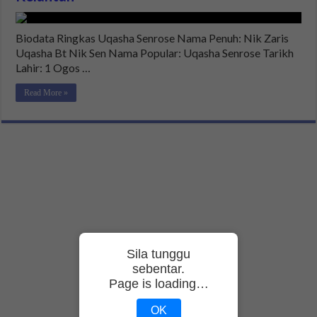
Biodata Ringkas Uqasha Senrose Nama Penuh: Nik Zaris
Uqasha Bt Nik Sen Nama Popular: Uqasha Senrose Tarikh
Lahir: 1 Ogos …
Read More »
Sila tunggu
sebentar.
Page is loading…
OK