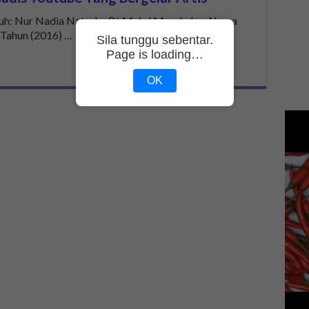
uh: Nur Nadia Natasha Bt Mohd Manshahar Nama
 Tahun (2016) …
Sila tunggu sebentar.
Page is loading…
OK