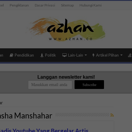
kel
Pengiklanan
Dasar Privasi
Sitemap
Hubungi Kami
an
Pendidikan
Politik
Lain-Lain
Artikel Plihan
Langgan newsletter kami!
ar
asha Manshahar
adis Youtube Yang Bergelar Artis