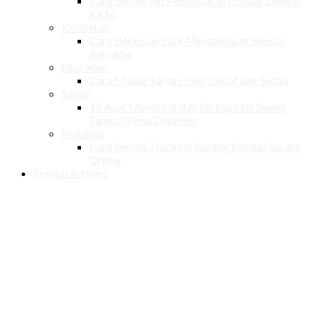
Cara Semak No Pendaftaran Produk Dengan
KKM
Kesihatan
Cara Berkesan Elak Mengandung Selepas
Bersama
Makanan
Cara Masak Sardin Yang Cepat dan Sedap
Santai
15 Ayat Mengorat dan Pickup Line Sweet
Sampai Kena Diabetes
Pelbagai
Cara Semak Tracking Barang Poslaju Secara
Online
English Articles