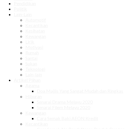
Pendidikan
Politik
Lain-Lain
Automotif
Kecantikan
Kesihatan
Kewangan
Lirik
Motivasi
Rumah
Santai
Sukan
Teknologi
Lain-lain
Artikel Plihan
Agama
Doa Majlis Yang Sangat Mudah dan Ringkas
Hiburan
Senarai Drama Melayu 2020
Senarai Filem Melayu 2020
Kewangan
Cara Semak Baki AEON Kredit
Kecantikan