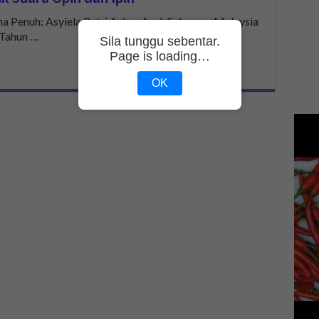
 Penuh: Asyiela Putri Azhar Asal: Selangor, Malaysia
 Tahun …
Sila tunggu sebentar.
Page is loading…
OK