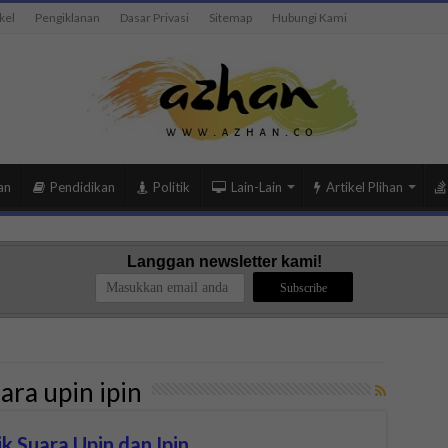
kel
Pengiklanan
Dasar Privasi
Sitemap
Hubungi Kami
an
Pendidikan
Politik
Lain-Lain
Artikel Plihan
Langgan newsletter kami!
ara upin ipin
ik Suara Upin dan Ipin