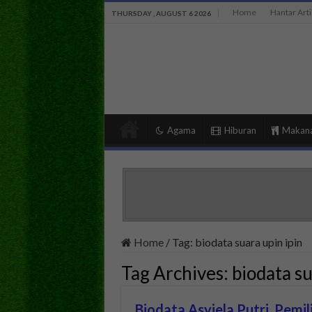
Home
Hantar Arti
THURSDAY , AUGUST 6 2026
Agama
Hiburan
Makan
Home
/
Tag:
biodata suara upin ipin
Tag Archives:
biodata su
Biodata Asyiela Putri, Pemil