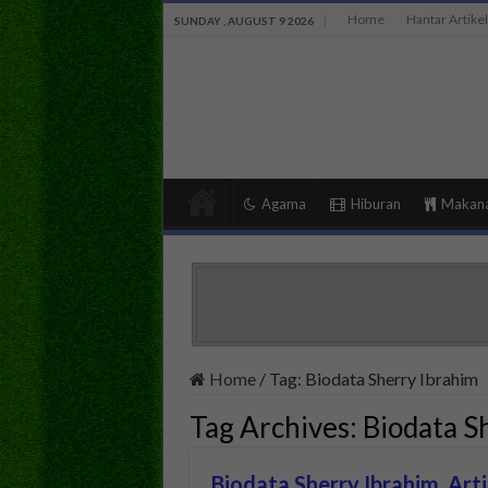
Home
Hantar Artikel
SUNDAY , AUGUST 9 2026
Agama
Hiburan
Makan
Home
/
Tag:
Biodata Sherry Ibrahim
Tag Archives:
Biodata S
Biodata Sherry Ibrahim, Art