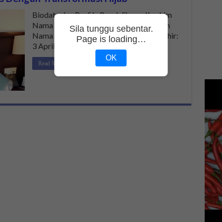
Biodata dan Profile Penuh Sherry Ibrahim
Nama Penuh: Syarizad Binti Haji Ibrahim
Sila tunggu sebentar.
Nama Popular: Sherry Ibrahim Tarikh Lahir:
Page is loading…
3 April …
OK
Read More »