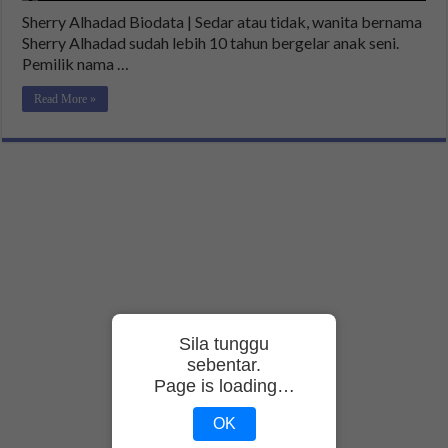
Sherry Alhadad Biodata | Sedar atau tidak, wanita bernama
Sherry Alhadad sudah lebih 10 tahun bergelar anak seni.
Pemilik nama …
Read More »
Sila tunggu
sebentar.
Page is loading…
OK