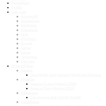
Pendidikan
Politik
Lain-Lain
Automotif
Kecantikan
Kesihatan
Kewangan
Lirik
Motivasi
Rumah
Santai
Sukan
Teknologi
Lain-lain
Artikel Plihan
Agama
Doa Majlis Yang Sangat Mudah dan Ringkas
Hiburan
Senarai Drama Melayu 2020
Senarai Filem Melayu 2020
Kewangan
Cara Semak Baki AEON Kredit
Kecantikan