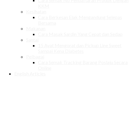
Cara Semak No Pendaftaran Produk Dengan
KKM
Kesihatan
Cara Berkesan Elak Mengandung Selepas
Bersama
Makanan
Cara Masak Sardin Yang Cepat dan Sedap
Santai
15 Ayat Mengorat dan Pickup Line Sweet
Sampai Kena Diabetes
Pelbagai
Cara Semak Tracking Barang Poslaju Secara
Online
English Articles