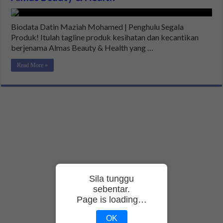
Biodata Datin Maziah Mohamed | Penghulu Segala
Produk! Itulah tagline produk kesihatan dan kecantikan
berjenama Almas Beauty & Health yang …
Read More »
Sila tunggu
sebentar.
Page is loading…
OK