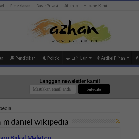
kel
Pengiklanan
Dasar Privasi
Sitemap
Hubungi Kami
an
Pendidikan
Politik
Lain-Lain
Artikel Plihan
Langgan newsletter kami!
ipedia
aim daniel wikipedia
Baru Bakal Meletop