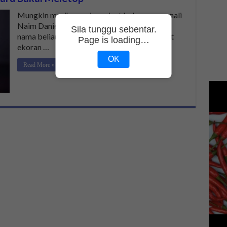
Mungkin masih ramai peminat belum mengenali
Naim Daniel. Siapa Naim Daniel? Tiba-tiba
Sila tunggu sebentar.
nama beliau menjadi sebutan di bibir peminat
Page is loading…
ekoran …
OK
Read More »