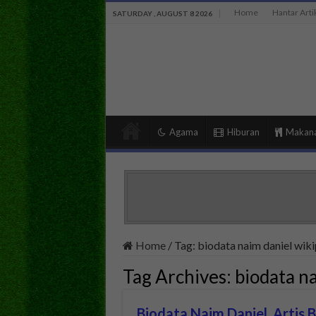
Home
Hantar Arti
SATURDAY , AUGUST 8 2026
Agama
Hiburan
Makan
Home
/
Tag:
biodata naim daniel wik
Tag Archives:
biodata n
Biodata Naim Daniel, Artis 