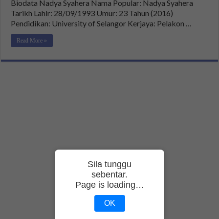
Biodata Nadya Syahera Nama Popular: Nadya Syahera
Tarikh Lahir: 28/09/1993 Umur: 23 Tahun (2016)
Pendidikan: University of Selangor Kerjaya: Pelakon …
Read More »
Sila tunggu
sebentar.
Page is loading…
OK