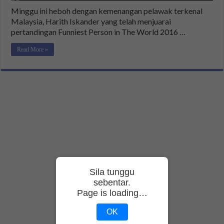
Minggu ini heboh dengan kemenangan pelawak terkenal
Malaysia, Harith Iskander yang telah menjuarai
pertandingan Funniest Person in The World 2016 …
Read More »
Sila tunggu
sebentar.
Page is loading…
OK