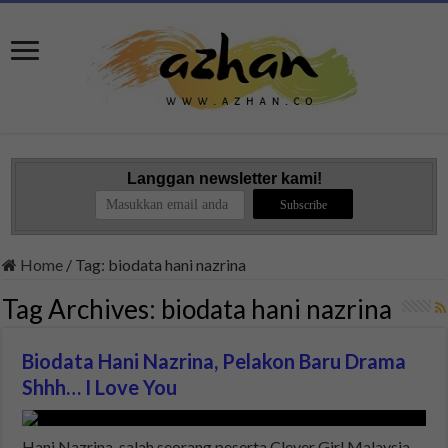
Langgan newsletter kami!
Home
/
Tag:
biodata hani nazrina
Tag Archives:
biodata hani nazrina
Biodata Hani Nazrina, Pelakon Baru Drama
Shhh… I Love You
Hani Nazrina, salah seorang peserta Clever Girl Malaysia