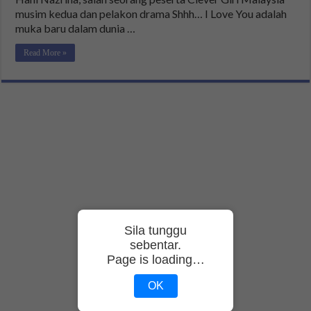
musim kedua dan pelakon drama Shhh… I Love You adalah
muka baru dalam dunia …
Read More »
Sila tunggu
sebentar.
Page is loading…
OK