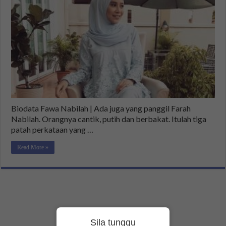
Biodata Fawa Nabilah | Ada juga yang panggil Farah
Nabilah. Orangnya cantik, putih dan berbakat. Itulah tiga
patah perkataan yang …
Read More »
Sila tunggu