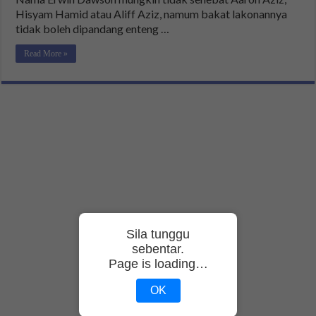
Hisyam Hamid atau Aliff Aziz, namum bakat lakonannya
tidak boleh dipandang enteng …
Read More »
Sila tunggu
sebentar.
Page is loading…
OK