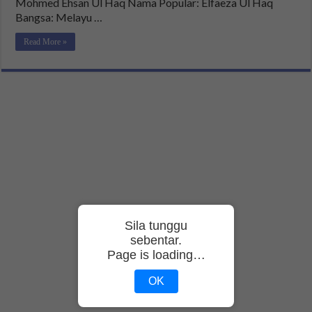
Mohmed Ehsan Ul Haq Nama Popular: Elfaeza Ul Haq
Bangsa: Melayu …
Read More »
Sila tunggu
sebentar.
Page is loading…
OK