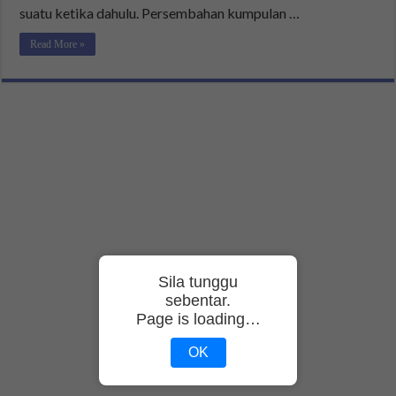
suatu ketika dahulu. Persembahan kumpulan …
Read More »
Sila tunggu
sebentar.
Page is loading…
OK