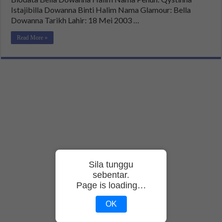
Istajibilla Dowanna Binti Halim Nama Glamour: Bella
Dowanna Tarikh Lahir: 18 Mei 2003 …
Read More »
Sila tunggu
sebentar.
Page is loading…
OK