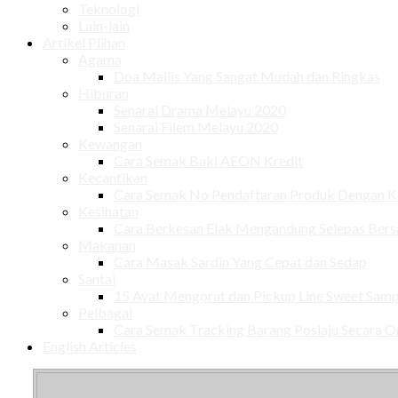
Teknologi
Lain-lain
Artikel Plihan
Agama
Doa Majlis Yang Sangat Mudah dan Ringkas
Hiburan
Senarai Drama Melayu 2020
Senarai Filem Melayu 2020
Kewangan
Cara Semak Baki AEON Kredit
Kecantikan
Cara Semak No Pendaftaran Produk Dengan
Kesihatan
Cara Berkesan Elak Mengandung Selepas Ber
Makanan
Cara Masak Sardin Yang Cepat dan Sedap
Santai
15 Ayat Mengorat dan Pickup Line Sweet Samp
Pelbagai
Cara Semak Tracking Barang Poslaju Secara O
English Articles