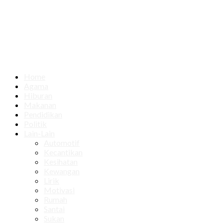
Home
Agama
Hiburan
Makanan
Pendidikan
Politik
Lain-Lain
Automotif
Kecantikan
Kesihatan
Kewangan
Lirik
Motivasi
Rumah
Santai
Sukan