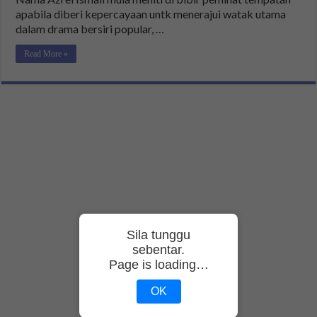
apabila diberi kepercayaan untk menerajui watak utama
dalam drama bersiri popular, …
Read More »
Sila tunggu
sebentar.
Page is loading…
OK