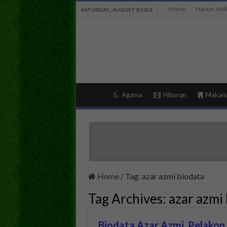
Home
Hantar Arti
SATURDAY , AUGUST 8 2026
Agama
Hiburan
Makan
Home
/
Tag:
azar azmi biodata
Tag Archives:
azar azmi
Biodata Azar Azmi, Pelakon