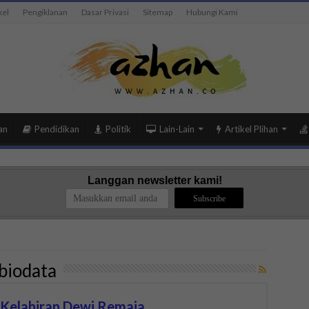
kel
Pengiklanan
Dasar Privasi
Sitemap
Hubungi Kami
an
Pendidikan
Politik
Lain-Lain
Artikel Plihan
Langgan newsletter kami!
 biodata
 Kelahiran Dewi Remaja