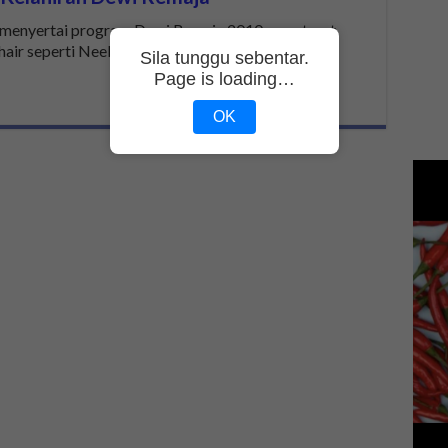
s menyertai program Dewi Remaja 2010 yang turut
r seperti Neelofa, Syatilla Melvin dan …
Sila tunggu sebentar.
Page is loading…
OK