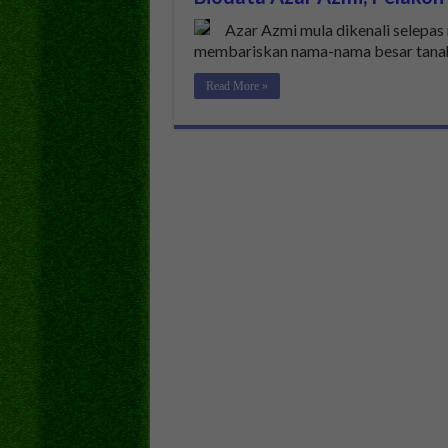
Azar Azmi mula dikenali selepa
membariskan nama-nama besar tanahai
Read More »