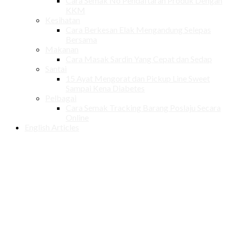
Cara Semak No Pendaftaran Produk Dengan
KKM
Kesihatan
Cara Berkesan Elak Mengandung Selepas
Bersama
Makanan
Cara Masak Sardin Yang Cepat dan Sedap
Santai
15 Ayat Mengorat dan Pickup Line Sweet
Sampai Kena Diabetes
Pelbagai
Cara Semak Tracking Barang Poslaju Secara
Online
English Articles