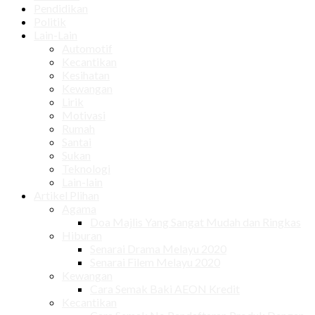
Pendidikan
Politik
Lain-Lain
Automotif
Kecantikan
Kesihatan
Kewangan
Lirik
Motivasi
Rumah
Santai
Sukan
Teknologi
Lain-lain
Artikel Plihan
Agama
Doa Majlis Yang Sangat Mudah dan Ringkas
Hiburan
Senarai Drama Melayu 2020
Senarai Filem Melayu 2020
Kewangan
Cara Semak Baki AEON Kredit
Kecantikan