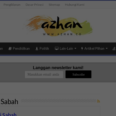
Pengiklanan
Dasar Privasi
Sitemap
Hubungi Kami
an
Pendidikan
Politik
Lain-Lain
Artikel Plihan
Langgan newsletter kami!
i Sabah
i Sabah