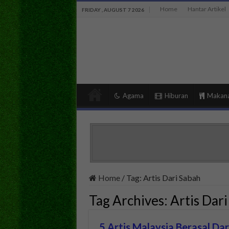
Home
Hantar Artikel
FRIDAY , AUGUST 7 2026
Agama
Hiburan
Makan
Home
/
Tag:
Artis Dari Sabah
Tag Archives:
Artis Dar
5 Artis Malaysia Berasal Dar