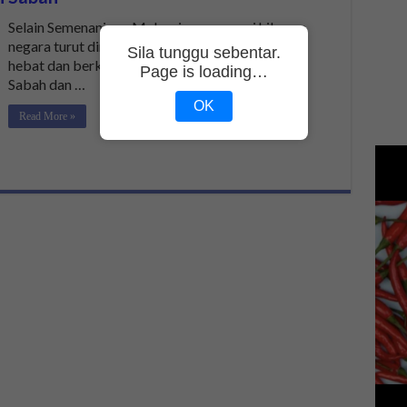
Selain Semenanjung Malaysia, arena seni hiburan
negara turut dimeriahkan dengan bakat-bakat
Sila tunggu sebentar.
hebat dan berkualiti dari negeri borneo seperti
Page is loading…
Sabah dan …
OK
Read More »