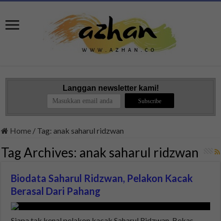
Langgan newsletter kami!
Home
/
Tag:
anak saharul ridzwan
Tag Archives:
anak saharul ridzwan
Biodata Saharul Ridzwan, Pelakon Kacak
Berasal Dari Pahang
Siapa tak kenal pelakon kacak Saharul Ridzwan. Bekas