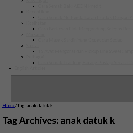
Kewangan
Cara Semak Baki AEON Kredit
Kecantikan
Cara Semak No Pendaftaran Produk Dengan
Kesihatan
Cara Berkesan Elak Mengandung Selepas Ber
Makanan
Cara Masak Sardin Yang Cepat dan Sedap
Santai
15 Ayat Mengorat dan Pickup Line Sweet Samp
Pelbagai
Cara Semak Tracking Barang Poslaju Secara O
English Articles
Home
/
Tag:
anak datuk k
Tag Archives:
anak datuk k