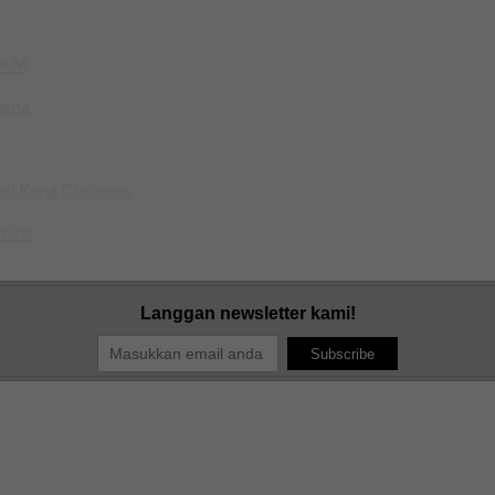
 KKM
sama
ai Kena Diabetes
nline
Langgan newsletter kami!