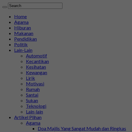
Home
Agama
Hiburan
Makanan
Pendidikan
Politik
Lain-Lain
Automotif
Kecantikan
Kesihatan
Kewangan
Lirik
Motivasi
Rumah
Santai
Sukan
Teknologi
Lain-lain
Artikel Plihan
Agama
Doa Majlis Yang Sangat Mudah dan Ringkas