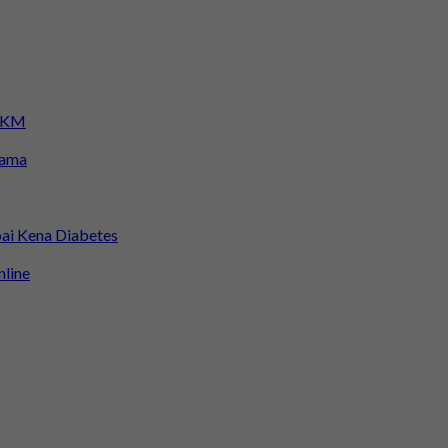
 KKM
sama
ai Kena Diabetes
nline