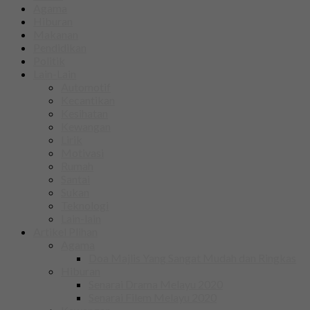
Agama
Hiburan
Makanan
Pendidikan
Politik
Lain-Lain
Automotif
Kecantikan
Kesihatan
Kewangan
Lirik
Motivasi
Rumah
Santai
Sukan
Teknologi
Lain-lain
Artikel Plihan
Agama
Doa Majlis Yang Sangat Mudah dan Ringkas
Hiburan
Senarai Drama Melayu 2020
Senarai Filem Melayu 2020