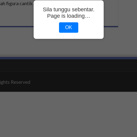
h figura cantik ini …
Sila tunggu sebentar.
Page is loading…
OK
ights Reserved