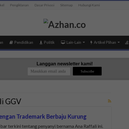
kel
Pengiklanan
Dasar Privasi
Sitemap
Hubungi Kami
an
Pendidikan
Politik
Lain-Lain
Artikel Plihan
Langgan newsletter kami!
li GGV
 Dengan Trademark Berbaju Kurung
ar terkini tentang penyanyi bernama Ana Raffali ini.