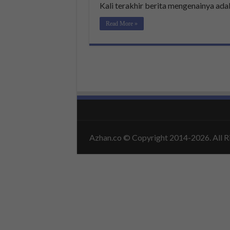
Kali terakhir berita mengenainya adala
Read More »
Azhan.co
© Copyright 2014-2026. All R