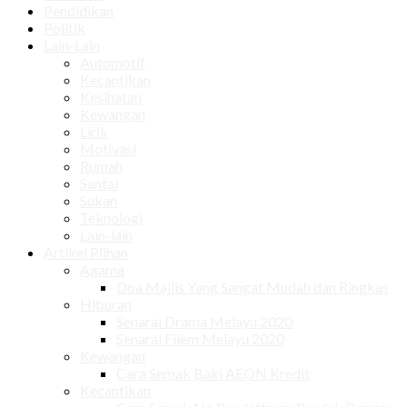
Pendidikan
Politik
Lain-Lain
Automotif
Kecantikan
Kesihatan
Kewangan
Lirik
Motivasi
Rumah
Santai
Sukan
Teknologi
Lain-lain
Artikel Plihan
Agama
Doa Majlis Yang Sangat Mudah dan Ringkas
Hiburan
Senarai Drama Melayu 2020
Senarai Filem Melayu 2020
Kewangan
Cara Semak Baki AEON Kredit
Kecantikan