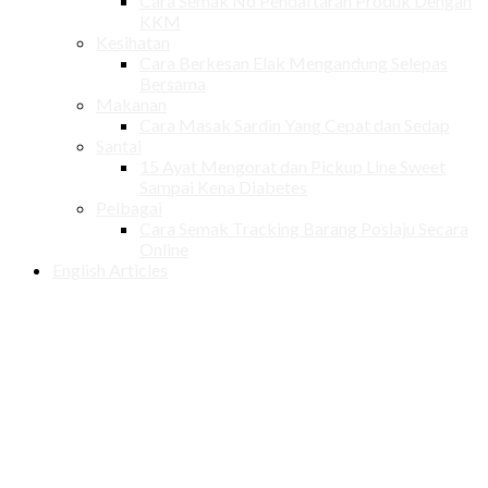
Cara Semak No Pendaftaran Produk Dengan
KKM
Kesihatan
Cara Berkesan Elak Mengandung Selepas
Bersama
Makanan
Cara Masak Sardin Yang Cepat dan Sedap
Santai
15 Ayat Mengorat dan Pickup Line Sweet
Sampai Kena Diabetes
Pelbagai
Cara Semak Tracking Barang Poslaju Secara
Online
English Articles