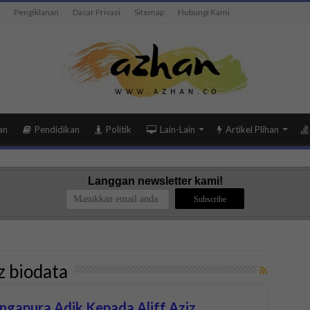
Pengiklanan
Dasar Privasi
Sitemap
Hubungi Kami
an
Pendidikan
Politik
Lain-Lain
Artikel Plihan
Langgan newsletter kami!
z biodata
Singapura Adik Kepada Aliff Aziz