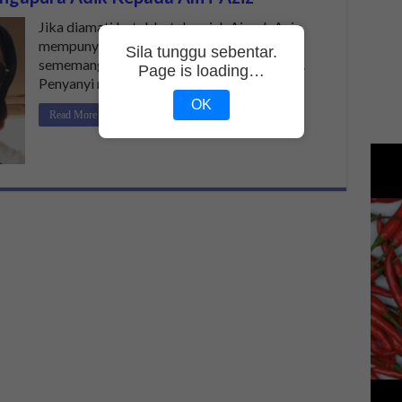
Jika diamati betul-betul, wajah Aisyah Aziz
mempunyai iras penyanyi Aliff Aziz. Ya,
Sila tunggu sebentar.
sememangnya mereka adalah adik-beradik.
Page is loading…
Penyanyi muda dari Singapura ini …
OK
Read More »