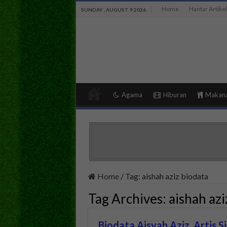
Home
Hantar Artikel
SUNDAY , AUGUST 9 2026
Agama
Hiburan
Makan
Home
/
Tag:
aishah aziz biodata
Tag Archives:
aishah azi
Biodata Aisyah Aziz, Artis 