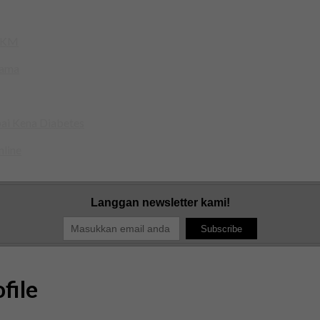
 KKM
sama
ai Kena Diabetes
nline
Langgan newsletter kami!
file