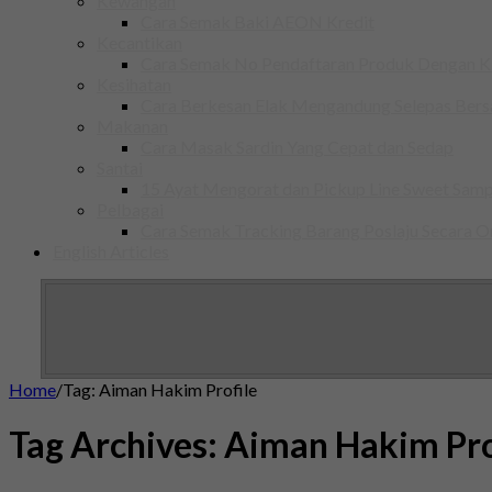
Kewangan
Cara Semak Baki AEON Kredit
Kecantikan
Cara Semak No Pendaftaran Produk Dengan
Kesihatan
Cara Berkesan Elak Mengandung Selepas Ber
Makanan
Cara Masak Sardin Yang Cepat dan Sedap
Santai
15 Ayat Mengorat dan Pickup Line Sweet Samp
Pelbagai
Cara Semak Tracking Barang Poslaju Secara O
English Articles
Home
/
Tag:
Aiman Hakim Profile
Tag Archives:
Aiman Hakim Pro