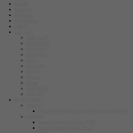
Agama
Hiburan
Makanan
Pendidikan
Politik
Lain-Lain
Automotif
Kecantikan
Kesihatan
Kewangan
Lirik
Motivasi
Rumah
Santai
Sukan
Teknologi
Lain-lain
Artikel Plihan
Agama
Doa Majlis Yang Sangat Mudah dan Ringkas
Hiburan
Senarai Drama Melayu 2020
Senarai Filem Melayu 2020