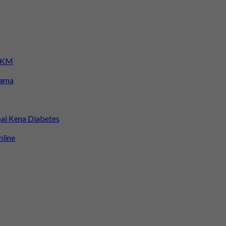
 KKM
sama
ai Kena Diabetes
nline