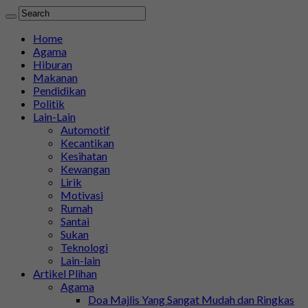
Home
Agama
Hiburan
Makanan
Pendidikan
Politik
Lain-Lain
Automotif
Kecantikan
Kesihatan
Kewangan
Lirik
Motivasi
Rumah
Santai
Sukan
Teknologi
Lain-lain
Artikel Plihan
Agama
Doa Majlis Yang Sangat Mudah dan Ringkas