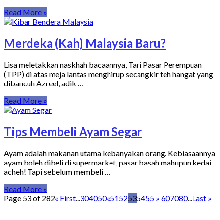
Read More »
Merdeka (Kah) Malaysia Baru?
Lisa meletakkan naskhah bacaannya, Tari Pasar Perempuan
(TPP) di atas meja lantas menghirup secangkir teh hangat yang
dibancuh Azreel, adik …
Read More »
Tips Membeli Ayam Segar
Ayam adalah makanan utama kebanyakan orang. Kebiasaannya
ayam boleh dibeli di supermarket, pasar basah mahupun kedai
acheh! Tapi sebelum membeli …
Read More »
Page 53 of 282
« First
...
30
40
50
«
51
52
53
54
55
»
60
70
80
...
Last »