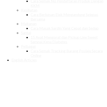
Cara Semak No Pendaftaran Produk Dengan
KKM
Kesihatan
Cara Berkesan Elak Mengandung Selepas
Bersama
Makanan
Cara Masak Sardin Yang Cepat dan Sedap
Santai
15 Ayat Mengorat dan Pickup Line Sweet
Sampai Kena Diabetes
Pelbagai
Cara Semak Tracking Barang Poslaju Secara
Online
English Articles