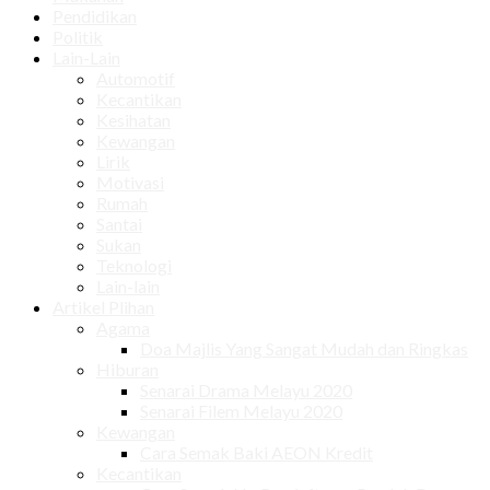
Pendidikan
Politik
Lain-Lain
Automotif
Kecantikan
Kesihatan
Kewangan
Lirik
Motivasi
Rumah
Santai
Sukan
Teknologi
Lain-lain
Artikel Plihan
Agama
Doa Majlis Yang Sangat Mudah dan Ringkas
Hiburan
Senarai Drama Melayu 2020
Senarai Filem Melayu 2020
Kewangan
Cara Semak Baki AEON Kredit
Kecantikan