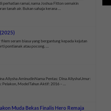
i perhatian ramai, nama Joshua Fitton semakin
ran tanah air. Bukan sahaja kerana …
 (2025)
r filem seram biasa yang bergantung kepada kejutan
rti pontianak atau pocong. …
ina Allysha AminudinNama Pentas: Dina AllyshaUmur:
a: Pelakon, ModelTahun Aktif: 2016 – …
akon Muda Bekas Finalis Hero Remaja