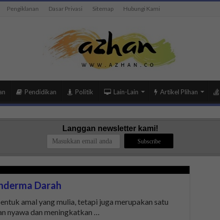
Pengiklanan
Dasar Privasi
Sitemap
Hubungi Kami
an
Pendidikan
Politik
Lain-Lain
Artikel Plihan
Langgan newsletter kami!
enderma Darah
ntuk amal yang mulia, tetapi juga merupakan satu
an nyawa dan meningkatkan …