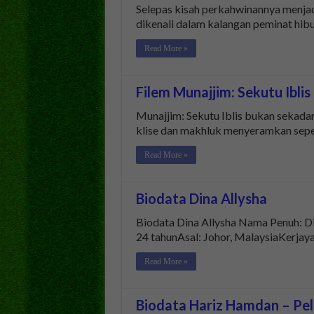
Selepas kisah perkahwinannya menjad
dikenali dalam kalangan peminat hibu
Read More »
Filem Munajjim: Sekutu Iblis
Munajjim: Sekutu Iblis bukan sekada
klise dan makhluk menyeramkan sepe
Read More »
Biodata Dina Allysha
Biodata Dina Allysha Nama Penuh: D
24 tahunAsal: Johor, MalaysiaKerjay
Read More »
Biodata Hariz Hamdan – Pel