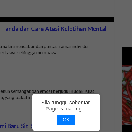
a-Tanda dan Cara Atasi Keletihan Mental
semakin mencabar dan pantas, ramai individu
 terkawal sehingga membawa …
penuh semangat dan emosi berjudul Budak Kilat,
mi, yang bakal menemui …
Sila tunggu sebentar.
Page is loading…
OK
mi Baru Siti Saleha