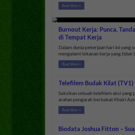
Read More »
Burnout Kerja: Punca, Tand
di Tempat Kerja
Dalam dunia pekerjaan hari ini yang 
mengalami tekanan kerja yang tidak
Read More »
Telefilem Budak Kilat (TV1)
Saksikan sebuah telefilem aksi yang 
arahan pengarah berbakat Khairi Az
Read More »
Biodata Joshua Fitton – Sua