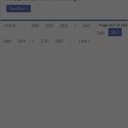
Read More »
« First
...
240
250
260
«
265
Page 267 of 282
267
266
268
269
»
270
280
...
Last »