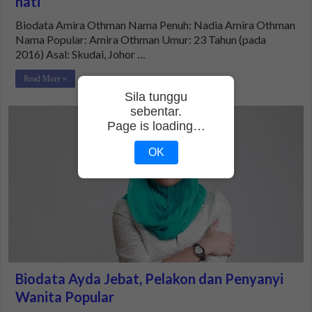
hati
Biodata Amira Othman Nama Penuh: Nadia Amira Othman
Nama Popular: Amira Othman Umur: 23 Tahun (pada
2016) Asal: Skudai, Johor …
Read More »
Sila tunggu
sebentar.
Page is loading…
OK
Biodata Ayda Jebat, Pelakon dan Penyanyi
Wanita Popular