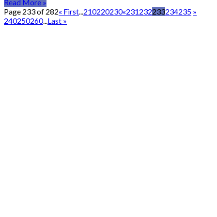
Read More »
Page 233 of 282
« First
...
210
220
230
«
231
232
233
234
235
»
240
250
260
...
Last »