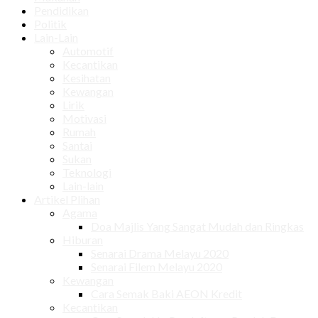
Pendidikan
Politik
Lain-Lain
Automotif
Kecantikan
Kesihatan
Kewangan
Lirik
Motivasi
Rumah
Santai
Sukan
Teknologi
Lain-lain
Artikel Plihan
Agama
Doa Majlis Yang Sangat Mudah dan Ringkas
Hiburan
Senarai Drama Melayu 2020
Senarai Filem Melayu 2020
Kewangan
Cara Semak Baki AEON Kredit
Kecantikan