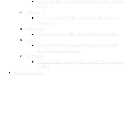
Cara Semak No Pendaftaran Produk Dengan
KKM
Kesihatan
Cara Berkesan Elak Mengandung Selepas
Bersama
Makanan
Cara Masak Sardin Yang Cepat dan Sedap
Santai
15 Ayat Mengorat dan Pickup Line Sweet
Sampai Kena Diabetes
Pelbagai
Cara Semak Tracking Barang Poslaju Secara
Online
English Articles