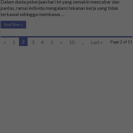
Dalam dunia pekerjaan hari ini yang semakin mencabar dan
pantas, ramai individu mengalami tekanan kerja yang tidak
terkawal sehingga membawa …
Read More »
2
«
1
3
4
5
»
10
...
Last »
Page 2 of 11