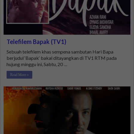
Telefilem Bapak (TV1)
Sebuah telefilem khas sempena sambutan Hari Bapa
berjudul ‘Bapak‘ bakal ditayangkan di TV1 RTM pada
hujung minggu ini, Sabtu, 20 …
Read More »