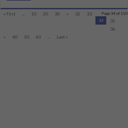
« First
...
10
20
30
«
32
33
Page 34 of 150
34
35
36
»
40
50
60
...
Last »