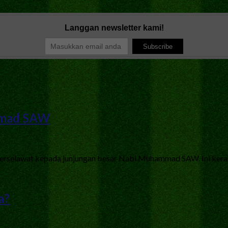
Langgan newsletter kami!
mmad SAW
a berselawat kepada junjungan besar Nabi Muhammad SAW. Ini kera
a?