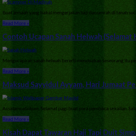
Buat jemaah yang bakal mengerjakan haji dan umrah di tanah suc
Read More »
Contoh Ucapan Sanah Helwah (Selamat H
Mengucapkan sanah helwah bererti mendoakan seseorang itu perk
Read More »
Maksud Sayyidul Ayyam, Hari Jumaat Pe
Assalamualaikum. Selamat pagi buat para pembaca sekalian. Sala
Read More »
Kisah Dapat Tawaran Haji Tapi Duit Sim