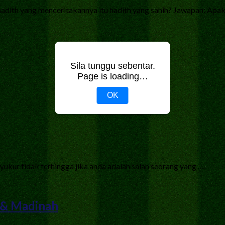
hadith yang menceritakannya itu hadith yang sahih? Jawapan: Apak
Sila tunggu sebentar.
Page is loading…
OK
 syukur tidak terhingga jika anda adalah salah seorang yang …
 & Madinah