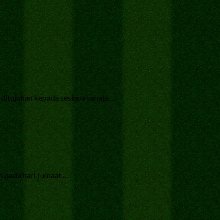
 …
ditujukan kepada sesiapa sahaja …
h pada hari Jumaat …