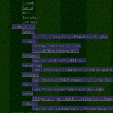
Rumah
Santai
Sukan
Teknologi
Lain-lain
Artikel Plihan
Agama
Doa Majlis Yang Sangat Mudah dan Ringkas
Hiburan
Senarai Drama Melayu 2020
Senarai Filem Melayu 2020
Kewangan
Cara Semak Baki AEON Kredit
Kecantikan
Cara Semak No Pendaftaran Produk Dengan
Kesihatan
Cara Berkesan Elak Mengandung Selepas Ber
Makanan
Cara Masak Sardin Yang Cepat dan Sedap
Santai
15 Ayat Mengorat dan Pickup Line Sweet Samp
Pelbagai
Cara Semak Tracking Barang Poslaju Secara O
English Articles