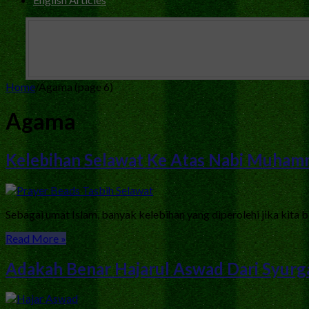
Home
/
Agama (page 6)
Agama
Kelebihan Selawat Ke Atas Nabi Muha
Sebagai umat Islam, banyak kelebihan yang diperolehi jika kit
Read More »
Adakah Benar Hajarul Aswad Dari Syurg