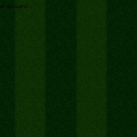
ah dia hajarul …