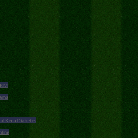
 KKM
sama
ai Kena Diabetes
nline