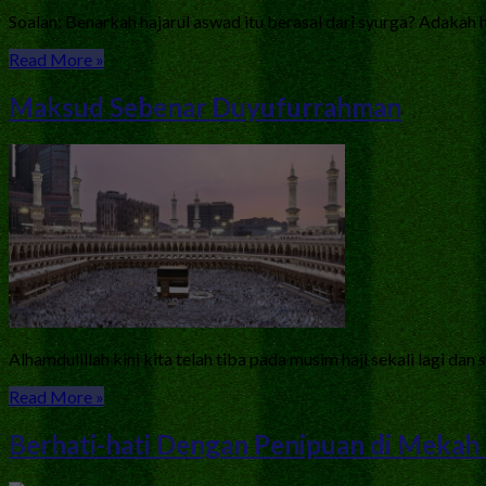
Soalan: Benarkah hajarul aswad itu berasal dari syurga? Adakah 
Read More »
Maksud Sebenar Duyufurrahman
Alhamdulillah kini kita telah tiba pada musim haji sekali lagi dan
Read More »
Berhati-hati Dengan Penipuan di Mekah