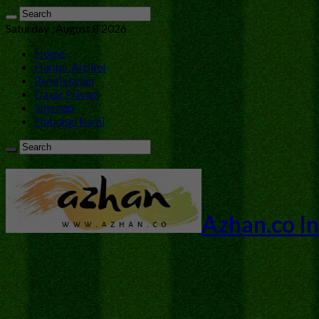
Saturday , August 8 2026
Home
Hantar Artikel
Pengiklanan
Dasar Privasi
Sitemap
Hubungi Kami
Azhan.co In