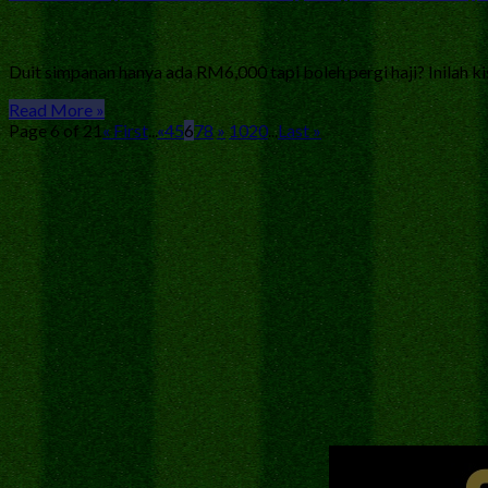
Duit simpanan hanya ada RM6,000 tapi boleh pergi haji? Inilah ki
Read More »
Page 6 of 21
« First
...
«
4
5
6
7
8
»
10
20
...
Last »