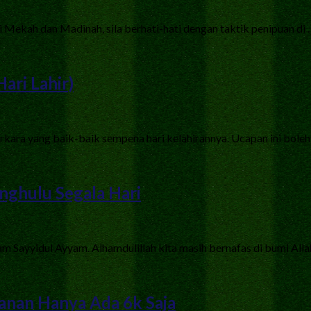
i Mekah dan Madinah, sila berhati-hati dengan taktik penipuan di
ari Lahir)
ara yang baik-baik sempena hari kelahirannya. Ucapan ini boleh 
nghulu Segala Hari
m Sayyidul Ayyam. Alhamdulillah kita masih bernafas di bumi Alla
panan Hanya Ada 6k Saja